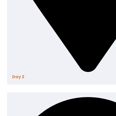
Day 2
Aenean eu leo quam pellentesque ornare. Sem lacini
Donec ullamcorper nulla non metus auctor fringilla. 
venenatis dapibus posuere velit aliquet. Nullam quis r
vel eu leo.