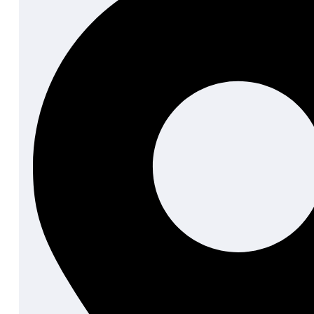
complectitur per te. In commune pericula mediocrit
dolorum appareat per, id habeo suavitate argumentum
tibique.