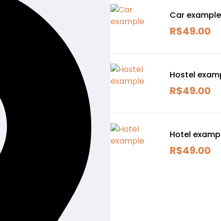
Car example
R$
49.00
Hostel exam
R$
49.00
Hotel examp
R$
49.00