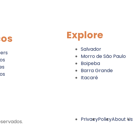
Explore
ços
Salvador
fers
Morro de São Paulo
os
Boipeba
es
Barra Grande
os
Itacaré
Privacy
Policy
About Us
eservados.