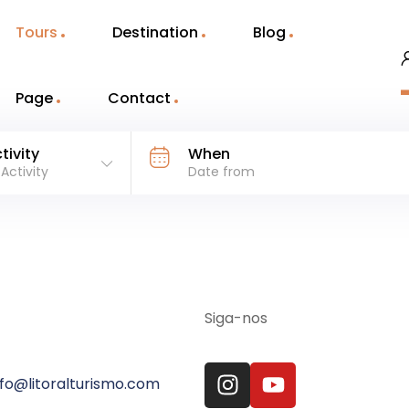
Tours
Destination
Blog
Page
Contact
tivity
When
 Activity
Siga-nos
nfo@litoralturismo.com