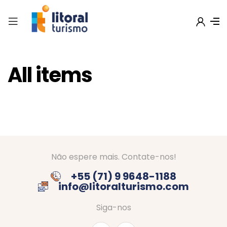
All items
Não espere mais. Contate-nos!
+55 (71) 9 9648-1188
info@litoralturismo.com
Siga-nos